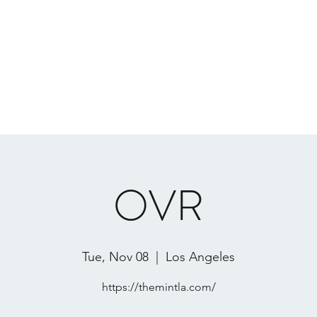
INO
Home
Productions
Live 
OVR
Tue, Nov 08
  |  
Los Angeles
https://themintla.com/