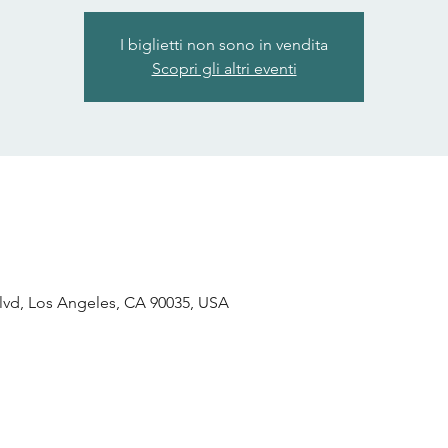
I biglietti non sono in vendita
Scopri gli altri eventi
lvd, Los Angeles, CA 90035, USA