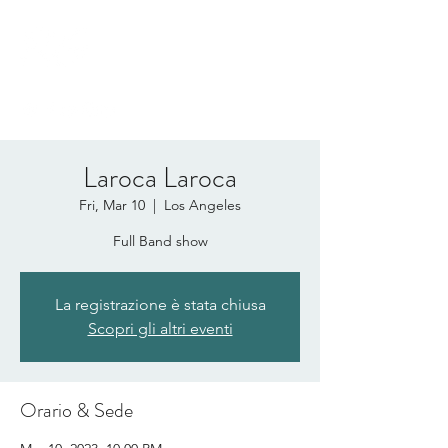
RICCARDO
GRESINO
Laroca Laroca
Fri, Mar 10
  |  
Los Angeles
Full Band show
La registrazione è stata chiusa
Scopri gli altri eventi
Orario & Sede