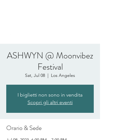
RICCARDO
GRESINO
ASHWYN @ Moonvibez
Festival
Sat, Jul 08
  |  
Los Angeles
I biglietti non sono in vendita
Scopri gli altri eventi
Orario & Sede